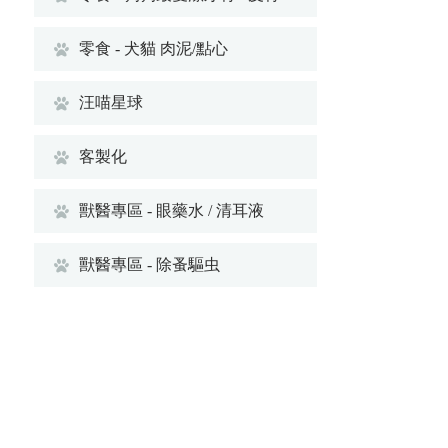
零食 - 犬貓 肉泥/點心
汪喵星球
客製化
獸醫專區 - 眼藥水 / 清耳液
獸醫專區 - 除蚤驅虫