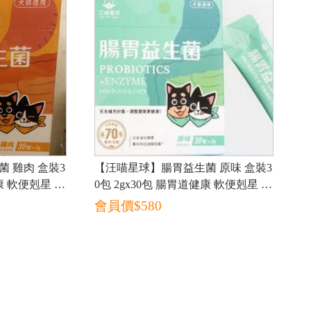
 雞肉 盒裝3
【汪喵星球】腸胃益生菌 原味 盒裝3
健康 軟便剋星 寵
0包 2gx30包 腸胃道健康 軟便剋星 寵
物益生菌
會員價$
580