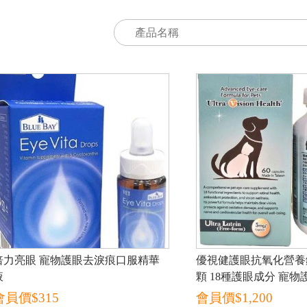
倍力亮眼 寵物護眼去淚痕口服精華
優視健護眼抗氧化營養錠 
液
顆 18種護眼成分 寵物
睛保養 葉黃素
會員價$
315
會員價$
1,200