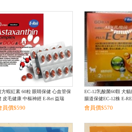
複⽅蝦紅素 60粒 眼睛保健 心血管保
EC-12乳酸菌60顆 犬貓綜合乳酸菌
健 皮毛健康 中樞神經 E-Rei 益瑞
腸道保健EC-12株 E-RE
會員價$
590
會員價$
570