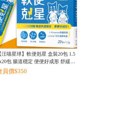
【汪喵星球】軟便剋星 盒裝20包 1.5
gx20包 腸道穩定 便便好成形 舒緩軟
便 布拉迪酵母菌
會員價$
350