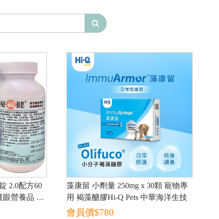
2.0配方60
藻康留 小劑量 250mg x 30顆 寵物專
護眼營養品 眼
用 褐藻醣膠Hi-Q Pets 中華海洋生技
會員價$
780