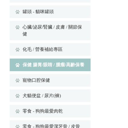
罐頭 - 貓咪罐頭
心臟/泌尿/腎臟 / 皮膚 / 關節保
健
化毛 / 營養補給專區
保健 腸胃/眼睛 / 腫瘤/高齡保養
寵物口腔保健
犬貓便盆 / 尿片(褲)
零食 - 狗狗最愛肉乾
零食 - 狗狗最愛潔牙骨 / 皮骨