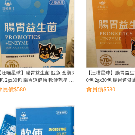
【汪喵星球】腸胃益生菌 魷魚 盒裝3
【汪喵星球】腸胃益生菌
0包 2gx30包 腸胃道健康 軟便剋星 寵
0包 2gx30包 腸胃道
物益生菌
物益生菌
會員價$
580
會員價$
580