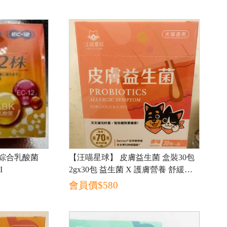
【汪喵星球】 皮膚益生菌 盒裝30包
I
2gx30包 益生菌 X 護膚營養 舒緩敏
感更有感 新改版 配
會員價$
580